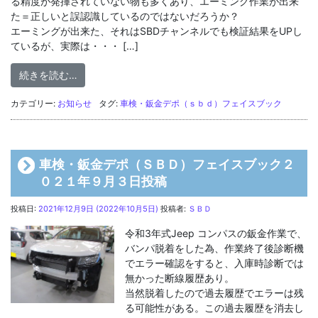
る精度が発揮されていない物も多くあり、エーミング作業が出来
た＝正しいと誤認識しているのではないだろうか？
エーミングが出来た、それはSBDチャンネルでも検証結果をUPし
ているが、実際は・・・ […]
from 車検・鈑金デポ（ＳＢＤ）フェイスブック２０
続きを読む…
カテゴリー:
お知らせ
タグ:
車検・鈑金デポ（ｓｂｄ）フェイスブック
車検・鈑金デポ（ＳＢＤ）フェイスブック２
０２１年９月３日投稿
投稿日:
2021年12月9日
(2022年10月5日)
投稿者:
ＳＢＤ
令和3年式Jeep コンパスの鈑金作業で、
バンパ脱着をした為、作業終了後診断機
でエラー確認をすると、入庫時診断では
無かった断線履歴あり。
当然脱着したので過去履歴でエラーは残
る可能性がある。この過去履歴を消去し