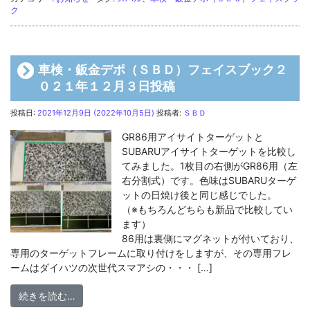
ク
車検・鈑金デポ（ＳＢＤ）フェイスブック２
０２１年１２月３日投稿
投稿日:
2021年12月9日
(2022年10月5日)
投稿者:
ＳＢＤ
GR86用アイサイトターゲットと
SUBARUアイサイトターゲットを比較し
てみました。1枚目の右側がGR86用（左
右分割式）です。色味はSUBARUターゲ
ットの日焼け後と同じ感じでした。
（※もちろんどちらも新品で比較してい
ます）
86用は裏側にマグネットが付いており、
専用のターゲットフレームに取り付けをしますが、その専用フレ
ームはダイハツの次世代スマアシの・・・ […]
from 車検・鈑金デポ（ＳＢＤ）フェイスブック２０
続きを読む…