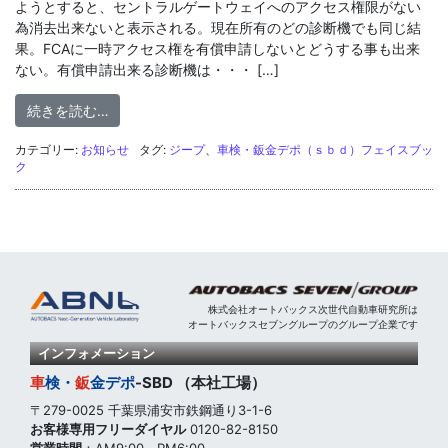
ようとすると、セントラルゲートウェイへのアクセス権限がない
為消去出来ないと表示される。現在所有のどの診断機でも同じ結
果。FCAに一時アクセス権を有償申請しないとどうする事も出来
ない。有償申請出来る診断機は・・・ […]
from 車検・鈑金デポ（ＳＢＤ）フェイスブック２０
続きを読む…
カテゴリー:
お知らせ
タグ:
ジープ
、
車検・鈑金デポ（ｓｂｄ）フェイスブッ
ク
株式会社オートバックス次世代自動車研究所は
オートバックスセブングループのグループ企業です
インフォメーション
車
検・
鈑
金
デポ
-SBD （本社工場）
〒279-0025 千葉県浦安市鉄鋼通り3-1-6
お客様専用フリーダイヤル
0120-82-8150
営業時間
：AM9:00～PM6:00