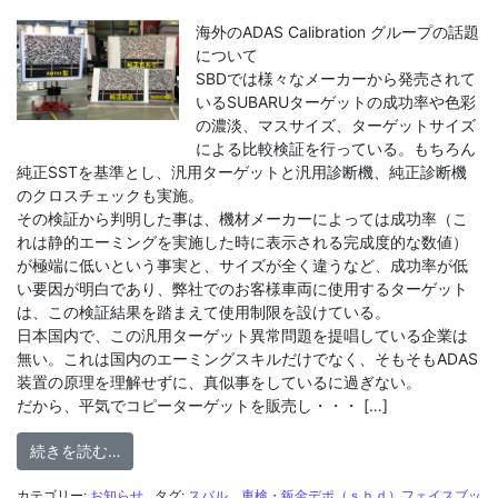
海外のADAS Calibration グループの話題
について
SBDでは様々なメーカーから発売されて
いるSUBARUターゲットの成功率や色彩
の濃淡、マスサイズ、ターゲットサイズ
による比較検証を行っている。もちろん
純正SSTを基準とし、汎用ターゲットと汎用診断機、純正診断機
のクロスチェックも実施。
その検証から判明した事は、機材メーカーによっては成功率（こ
れは静的エーミングを実施した時に表示される完成度的な数値）
が極端に低いという事実と、サイズが全く違うなど、成功率が低
い要因が明白であり、弊社でのお客様車両に使用するターゲット
は、この検証結果を踏まえて使用制限を設けている。
日本国内で、この汎用ターゲット異常問題を提唱している企業は
無い。これは国内のエーミングスキルだけでなく、そもそもADAS
装置の原理を理解せずに、真似事をしているに過ぎない。
だから、平気でコピーターゲットを販売し・・・ […]
from 車検・鈑金デポ（ＳＢＤ）フェイスブック２
続きを読む…
カテゴリー:
お知らせ
タグ:
スバル
、
車検・鈑金デポ（ｓｂｄ）フェイスブッ