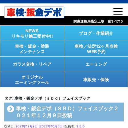
コンテンツへスキップ
関東運輸局指定工場 第3-1715
NEWS
ブログ・作業紹介
リキモリ施工受付中!!
車検・鈑金・塗装
車検／法定12ヶ月点検
メンテナンス
WEB予約
ガラス交換・リペア
エーミング
オリジナル
車販売・保険
エーミングツール
タグ:
車検・鈑金デポ（ｓｂｄ）フェイスブック
車検・鈑金デポ（ＳＢＤ）フェイスブック２
０２１年１２月９日投稿
投稿日:
2021年12月9日
(2022年10月5日)
投稿者:
ＳＢＤ