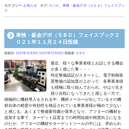
カテゴリー:
お知らせ
タグ:
スバル
、
車検・鈑金デポ（ｓｂｄ）フェイスブッ
ク
車検・鈑金デポ（ＳＢＤ）フェイスブック２
０２１年１１月２４日投稿
投稿日:
2021年12月9日
(2021年12月9日)
投稿者:
ＳＢＤ
最近、様々な事業者様とお話しする機会
が多く感じた事・・・
特定整備認証がスタートし、電子制御装
置整備の認知度が上がって、各事業者様
も積極に取り組んでおられ、やはり生き
残り合戦になってきたと感じる一方で、
積極的に機材導入をされる中、機材メーカーが出しているその機
材自体の精度や有効性を検証されている事業者様が極めて少ない
と感じる。あくまで整備要領書が基準となり、アフターの機材を
追加する事で、ターゲット設置までの時間短縮や精度向上になる
のだが、アフターの機材やターゲットツールの中には、求められ