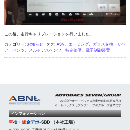
この後、走行キャリブレーションを行いました。
カテゴリー:
お知らせ
タグ:
ASV
、
エーミング
、
ガラス交換・リペ
ア
、
ベンツ
、
メルセデスベンツ
、
特定整備
、
電子制御装置
株式会社オートバックス次世代自動車研究所は
オートバックスセブングループのグループ企業です
インフォメーション
車
検・
鈑
金
デポ
-SBD （本社工場）