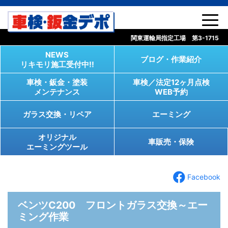
コンテンツへスキップ
関東運輸局指定工場 第3-1715
NEWS
ブログ・作業紹介
リキモリ施工受付中!!
車検・鈑金・塗装
車検／法定12ヶ月点検
メンテナンス
WEB予約
ガラス交換・リペア
エーミング
オリジナル
車販売・保険
エーミングツール
Facebook
ベンツC200 フロントガラス交換～エー
ミング作業