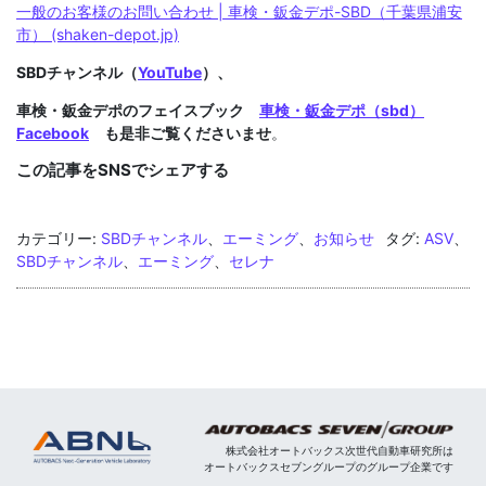
一般のお客様のお問い合わせ | 車検・鈑金デポ-SBD（千葉県浦安
市） (shaken-depot.jp)
SBDチャンネル（
YouTube
）、
車検・鈑金デポのフェイスブック
車検・鈑金デポ（sbd）
Facebook
も是非ご覧くださいませ
。
この記事をSNSでシェアする
カテゴリー:
SBDチャンネル
、
エーミング
、
お知らせ
タグ:
ASV
、
SBDチャンネル
、
エーミング
、
セレナ
株式会社オートバックス次世代自動車研究所は
オートバックスセブングループのグループ企業です