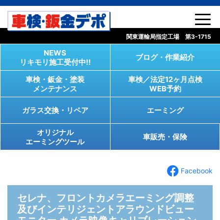
コンテンツへスキップ
関東運輸局指定工場 第3-1715
NEWS
ブログ・作業紹介
リキモリ施工受付中!!
車検・鈑金・塗装
車検／法定12ヶ月点検
メンテナンス
WEB予約
ガラス交換・リペア
エーミング
オリジナル
車販売・保険
エーミングツール
Facebook
セレナ、フロントカメラエーミング調整
及びインテリジェントアラウンドビュー