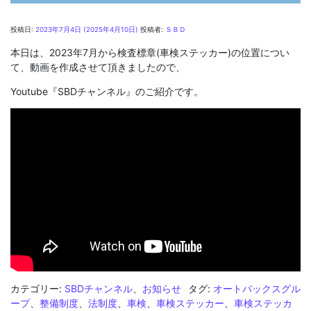
投稿日:
2023年7月4日
(2025年4月10日)
投稿者:
ＳＢＤ
本日は、2023年7月から検査標章(車検ステッカー)の位置につい
て、動画を作成させて頂きましたので、
Youtube『SBDチャンネル』のご紹介です。
カテゴリー:
SBDチャンネル
、
お知らせ
タグ:
オートバックスグル
ープ
、
整備制度
、
法制度
、
車検
、
車検ステッカー
、
車検ステッカ