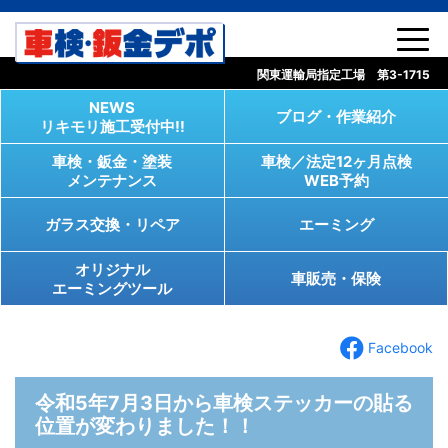
コンテンツへスキップ
関東運輸局指定工場 第3-1715
NEWS
ブログ・作業紹介
リキモリ施工受付中!!
車検・鈑金・塗装
車検／法定12ヶ月点検
メンテナンス
WEB予約
ガラス交換・リペア
エーミング
オリジナル
車販売・保険
エーミングツール
Facebook
令和5年7月3日から車検ステッカーの貼る
位置が変わりました！！