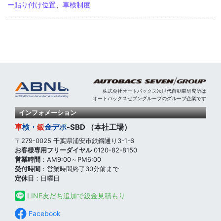
ー貼り付け位置
、
車検制度
株式会社オートバックス次世代自動車研究所は
オートバックスセブングループのグループ企業です
インフォメーション
車
検・
鈑
金
デポ
-SBD （本社工場）
〒279-0025 千葉県浦安市鉄鋼通り3-1-6
お客様専用フリーダイヤル
0120-82-8150
営業時間
：AM9:00～PM6:00
受付時間
：営業時間終了30分前まで
定休日
：日曜日
LINE友だち追加で鈑金見積もり
Facebook